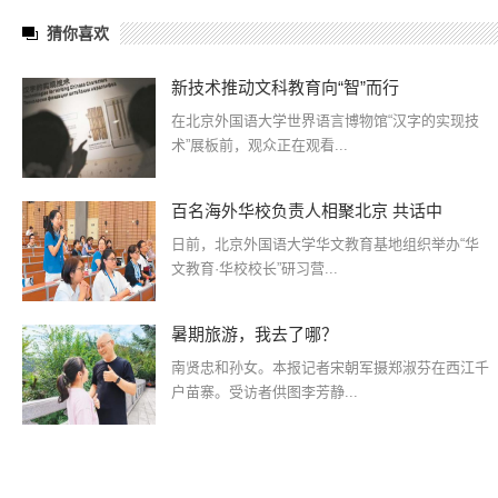
猜你喜欢
新技术推动文科教育向“智”而行
在北京外国语大学世界语言博物馆“汉字的实现技
术”展板前，观众正在观看...
百名海外华校负责人相聚北京 共话中
日前，北京外国语大学华文教育基地组织举办“华
文教育·华校校长”研习营...
暑期旅游，我去了哪？
南贤忠和孙女。本报记者宋朝军摄郑淑芬在西江千
户苗寨。受访者供图李芳静...