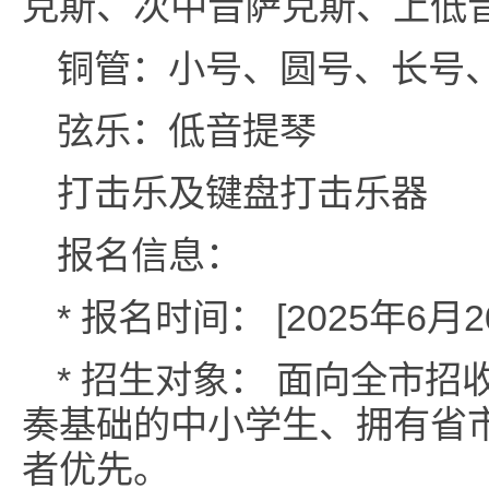
克斯、次中音萨克斯、上低
铜管：小号、圆号、长号
弦乐：低音提琴
打击乐及键盘打击乐器
报名信息：
* 报名时间： [2025年6月
* 招生对象： 面向全市
奏基础的中小学生、拥有省
者优先。