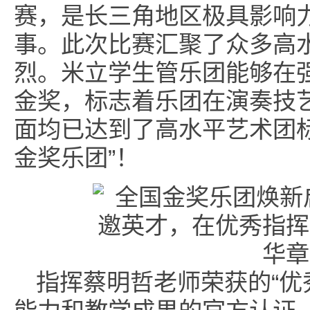
赛，是长三角地区极具影响
事。此次比赛汇聚了众多高
烈。米立学生管乐团能够在
金奖，标志着乐团在演奏技
面均已达到了高水平艺术团
金奖乐团”！
指挥蔡明哲老师荣获的“优